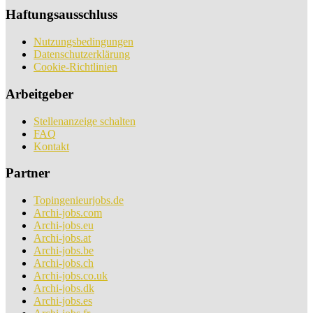
Haftungsausschluss
Nutzungsbedingungen
Datenschutzerklärung
Cookie-Richtlinien
Arbeitgeber
Stellenanzeige schalten
FAQ
Kontakt
Partner
Topingenieurjobs.de
Archi-jobs.com
Archi-jobs.eu
Archi-jobs.at
Archi-jobs.be
Archi-jobs.ch
Archi-jobs.co.uk
Archi-jobs.dk
Archi-jobs.es